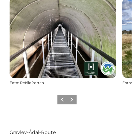
Foto
:
RebildPorten
Foto
:
Vorherige Folie
Nächste Folie
Gravlev-Ådal-Route