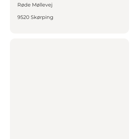
Røde Møllevej
9520 Skørping