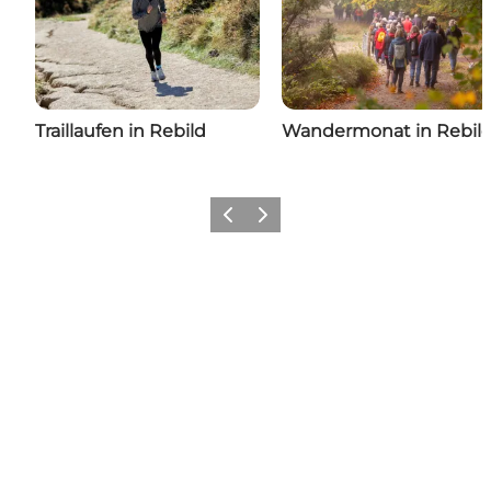
Traillaufen in Rebild
Wandermonat in Rebil
Vorherige Folie
Nächste Folie
Rold Skov, Rebild Bakker
Inspiration für dein nächstes Abenteuer: