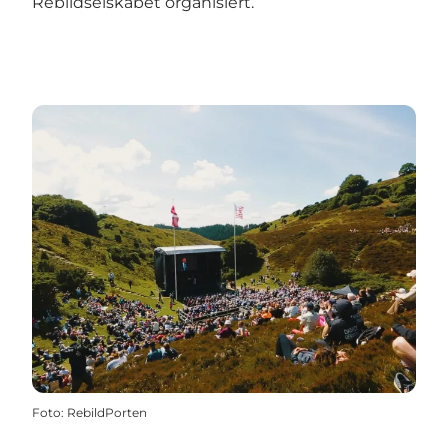
Rebildselskabet
organisiert.
Foto
:
RebildPorten