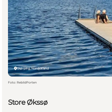
Skørping, Nordjütland
Foto
:
RebildPorten
Store Økssø