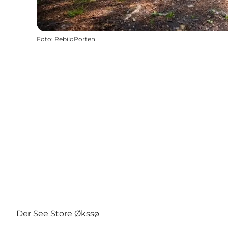
Foto
:
RebildPorten
Der See Store Økssø