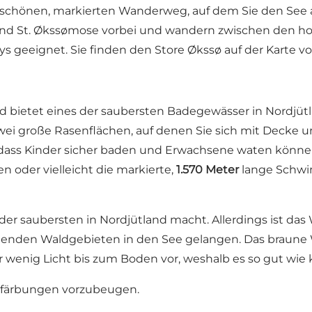
schönen, markierten Wanderweg, auf dem Sie den See a
und St. Økssømose vorbei und wandern zwischen den 
s geeignet. Sie finden den Store Økssø auf der
Karte v
d bietet eines der saubersten Badegewässer in Nordjütla
ei große Rasenflächen, auf denen Sie sich mit Decke 
sodass Kinder sicher baden und Erwachsene waten können
 oder vielleicht die markierte,
1.570 Meter
lange Schwi
der saubersten in Nordjütland macht. Allerdings ist da
enden Waldgebieten in den See gelangen. Das braune Was
 wenig Licht bis zum Boden vor, weshalb es so gut wie 
rfärbungen vorzubeugen.