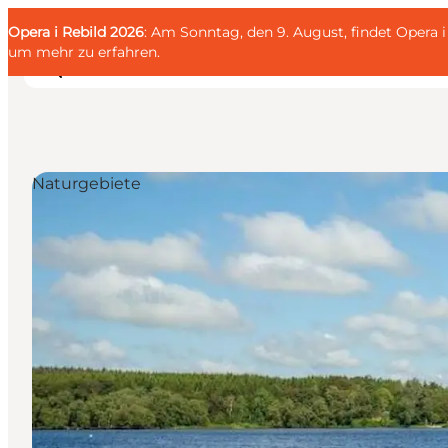
English
Gäste
Danish
Unternehmen
Opera i Rebild 2026
Gäste
: Am Sonntag, den 9. August, findet Opera
Deutsch
um mehr zu erfahren
.
Naturgebiete
Familien
Liebespaar
Entdecker
Aktive
KALENDER & EVENTS
KARTEN
REISEPLANUNG