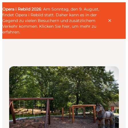
English
Gäste
Danish
Unternehmen
Opera i Rebild 2026
Gäste
: Am Sonntag, den 9. August,
Deutsch
findet Opera i Rebild statt. Daher kann es in der
Gegend zu vielen Besuchern und zusätzlichem
Verkehr kommen.
Klicken Sie hier, um mehr zu
erfahren
.
Familien
Spielplätze
Liebespaar
Entdecker
Aktive
KALENDER & EVENTS
KARTEN
REISEPLANUNG