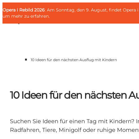
English
Gäste
Danish
Unternehmen
Opera i Rebild 2026
Gäste
: Am Sonntag, den 9. August, findet Opera
Deutsch
um mehr zu erfahren
.
■
10 Ideen für den nächsten Ausflug mit Kindern
Familien
Liebespaar
Entdecker
10 Ideen für den nächsten A
Aktive
KALENDER & EVENTS
KARTEN
REISEPLANUNG
Suchen Sie Ideen für einen Tag mit Kindern? I
Radfahren, Tiere, Minigolf oder ruhige Mome