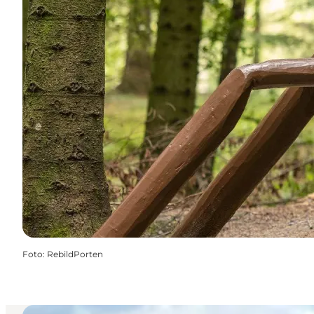
Foto
:
RebildPorten