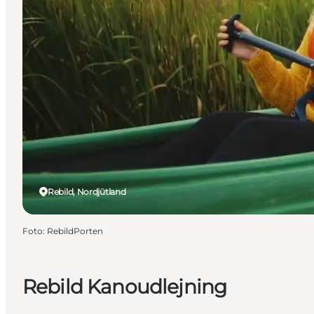
Rebild, Nordjütland
Foto
:
RebildPorten
Rebild Kanoudlejning