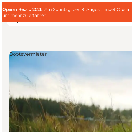
English
Gäste
Danish
Unternehmen
Opera i Rebild 2026
Gäste
: Am Sonntag, den 9. August, findet Opera
Deutsch
um mehr zu erfahren
.
Bootsvermieter
Familien
Liebespaar
Entdecker
Aktive
KALENDER & EVENTS
KARTEN
REISEPLANUNG