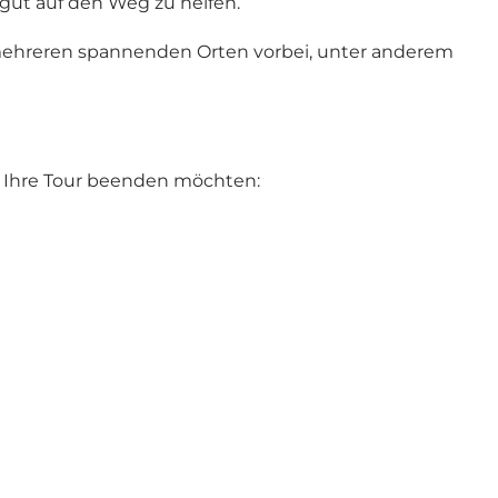
 gut auf den Weg zu helfen.
 mehreren spannenden Orten vorbei, unter anderem
e Ihre Tour beenden möchten: