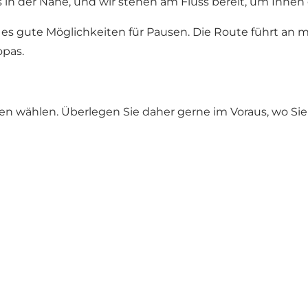
 in der Nähe, und wir stehen am Fluss bereit, um Ihnen
 es gute Möglichkeiten für Pausen. Die Route führt an
opas.
n wählen. Überlegen Sie daher gerne im Voraus, wo Si