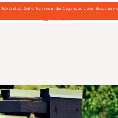
 i Rebild statt. Daher kann es in der Gegend zu vielen Besuche