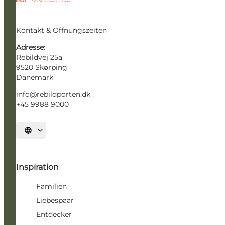
Kontakt & Öffnungszeiten
Adresse:
Rebildvej 25a
9520 Skørping
Dänemark
info@rebildporten.dk
+45 9988 9000
Sprache auswählen
Inspiration
Familien
Liebespaar
Entdecker