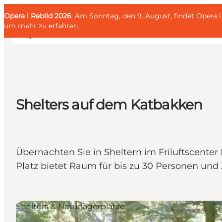
English
Gäste
Danish
Unternehmen
Opera i Rebild 2026
Gäste
: Am Sonntag, den 9. August, findet Opera
Deutsch
um mehr zu erfahren
.
Shelters auf dem Katbakken
Familien
Liebespaar
Entdecker
Aktive
Übernachten Sie in Sheltern im Friluftscen
KALENDER & EVENTS
Platz bietet Raum für bis zu 30 Personen und
KARTEN
REISEPLANUNG
Shelters & Naturlagerplätze