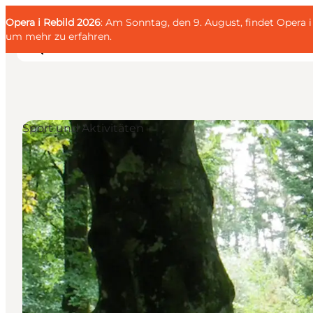
English
Gäste
Danish
Unternehmen
Opera i Rebild 2026
Gäste
: Am Sonntag, den 9. August, findet Opera
Deutsch
um mehr zu erfahren
.
Sport und Aktivitäten
Familien
Liebespaar
Entdecker
Aktive
KALENDER & EVENTS
KARTEN
REISEPLANUNG