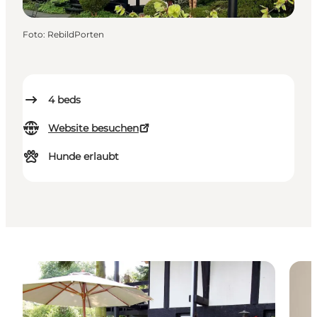
Foto
:
RebildPorten
4
beds
Website besuchen
Hunde erlaubt