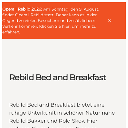
English
Gäste
Danish
Unternehmen
Opera i Rebild 2026
Gäste
: Am Sonntag, den 9. August,
Deutsch
findet Opera i Rebild statt. Daher kann es in der
Gegend zu vielen Besuchern und zusätzlichem
Verkehr kommen.
Klicken Sie hier, um mehr zu
erfahren
.
Familien
Liebespaar
Rebild Bed and Breakfast
Entdecker
Aktive
KALENDER & EVENTS
KARTEN
Rebild Bed and Breakfast bietet eine
REISEPLANUNG
ruhige Unterkunft in schöner Natur nahe
Rebild Bakker und Rold Skov. Hier