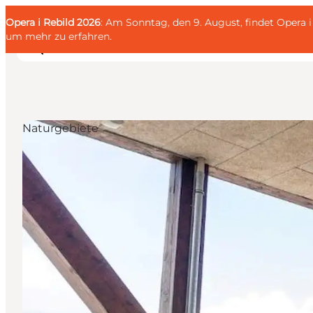
English
Gäste
Danish
Unternehmen
Opera i Rebild 2026
Gäste
: Am Sonntag, den 9. August, findet Opera
Deutsch
um mehr zu erfahren
.
Naturgebiete
Familien
Liebespaar
Entdecker
Aktive
KALENDER & EVENTS
KARTEN
REISEPLANUNG