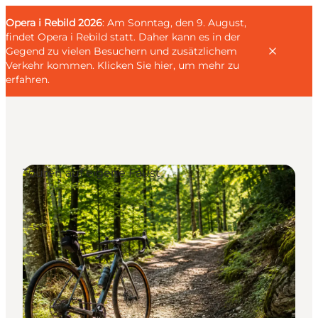
English
Gäste
Danish
Unternehmen
Opera i Rebild 2026
Gäste
: Am Sonntag, den 9. August,
Deutsch
findet Opera i Rebild statt. Daher kann es in der
Gegend zu vielen Besuchern und zusätzlichem
Verkehr kommen.
Klicken Sie hier, um mehr zu
erfahren
.
Familien
Touren auf eigene Faust
Liebespaar
Entdecker
Aktive
KALENDER & EVENTS
KARTEN
REISEPLANUNG