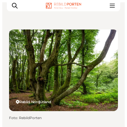
Naturgebiete
Familien
Liebespaar
Entdecker
Aktive
KALENDER & EVENTS
KARTEN
REISEPLANUNG
Rebild, Nordjütland
Foto
:
RebildPorten