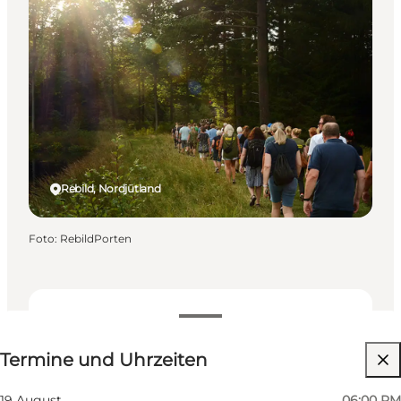
Rebild, Nordjütland
Foto
:
RebildPorten
Termine und Uhrzeiten
Termine und Uhrzeiten
Website besuchen
19 August
06:00 PM