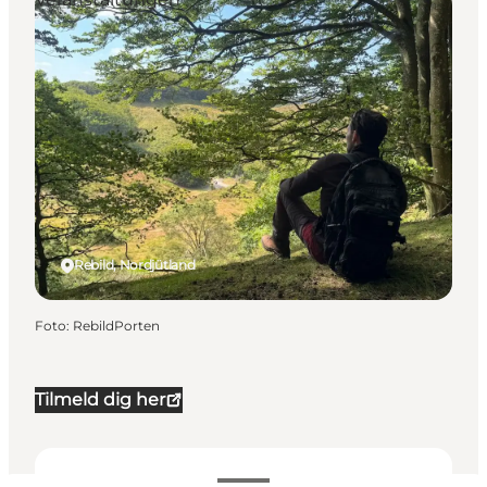
Rebild, Nordjütland
Foto
:
RebildPorten
Tilmeld dig her