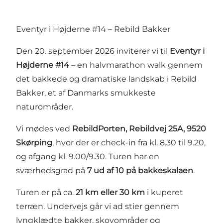
Eventyr i Højderne #14 – Rebild Bakker
Den 20. september 2026 inviterer vi til
Eventyr i
Højderne #14
– en halvmarathon walk gennem
det bakkede og dramatiske landskab i Rebild
Bakker, et af Danmarks smukkeste
naturområder.
Vi mødes ved
RebildPorten, Rebildvej 25A, 9520
Skørping
, hvor der er check-in fra kl. 8.30 til 9.20,
og afgang kl. 9.00/9.30. Turen har en
sværhedsgrad på
7 ud af 10 på bakkeskalaen
.
Turen er på ca.
21 km eller 30 km
i kuperet
terræn. Undervejs går vi ad stier gennem
lyngklædte bakker, skovområder og