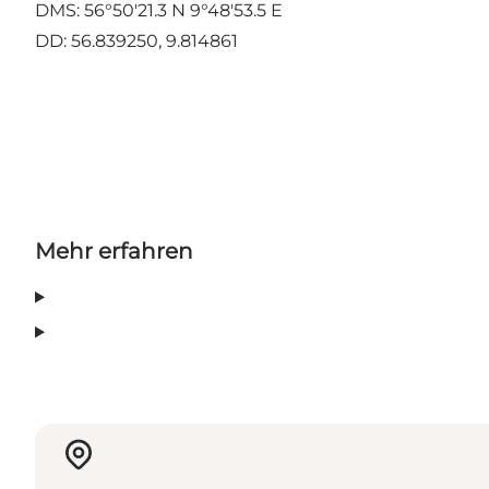
DMS: 56°50'21.3 N 9°48'53.5 E
DD: 56.839250, 9.814861
Mehr erfahren