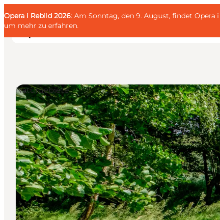
English
Gäste
Danish
Unternehmen
Opera i Rebild 2026
Gäste
: Am Sonntag, den 9. August, findet Opera
Deutsch
um mehr zu erfahren
.
Naturgebiete
Familien
Liebespaar
Entdecker
Aktive
KALENDER & EVENTS
KARTEN
REISEPLANUNG