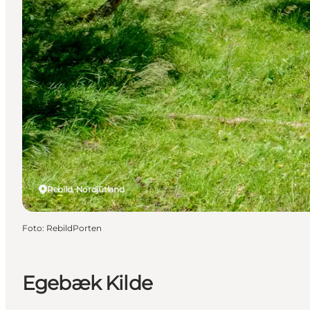
Rebild, Nordjütland
Foto
:
RebildPorten
Egebæk Kilde