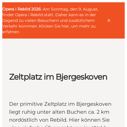
English
Gäste
Danish
Unternehmen
Opera i Rebild 2026
Gäste
: Am Sonntag, den 9. August,
Deutsch
findet Opera i Rebild statt. Daher kann es in der
Gegend zu vielen Besuchern und zusätzlichem
Verkehr kommen.
Klicken Sie hier, um mehr zu
erfahren
.
Familien
Liebespaar
Zeltplatz im Bjergeskoven
Entdecker
Aktive
KALENDER & EVENTS
KARTEN
Der primitive Zeltplatz im Bjergeskoven
REISEPLANUNG
liegt ruhig unter alten Buchen ca. 2 km
nordöstlich von Rebild. Hier können Sie