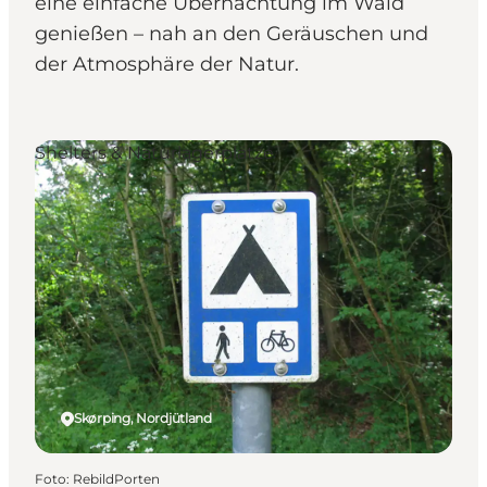
eine einfache Übernachtung im Wald
genießen – nah an den Geräuschen und
der Atmosphäre der Natur.
Shelters & Naturlagerplätze
Skørping, Nordjütland
Foto
:
RebildPorten