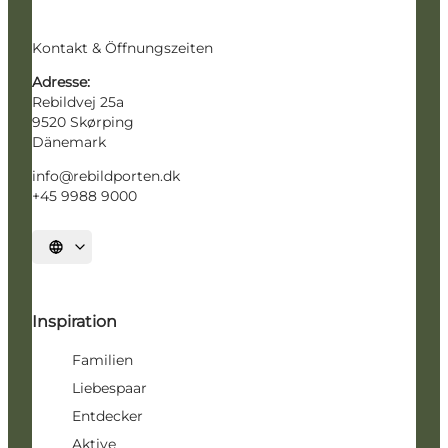
Kontakt & Öffnungszeiten
Adresse:
Rebildvej 25a
9520 Skørping
Dänemark
info@rebildporten.dk
+45 9988 9000
Sprache auswählen
Inspiration
Familien
Liebespaar
Entdecker
Aktive