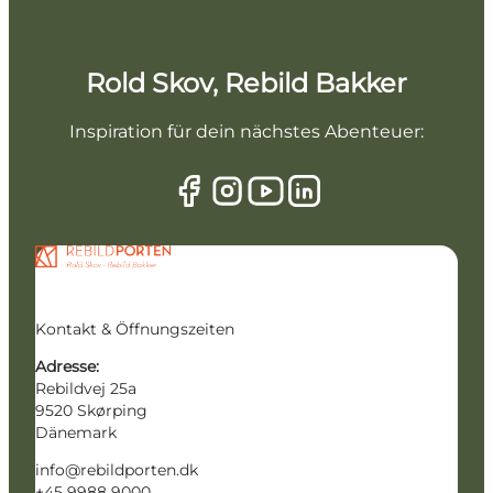
Rold Skov, Rebild Bakker
Inspiration für dein nächstes Abenteuer:
Kontakt & Öffnungszeiten
Adresse:
Rebildvej 25a
9520 Skørping
Dänemark
info@rebildporten.dk
+45 9988 9000