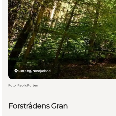
Skørping, Nordjütland
Foto
:
RebildPorten
Forstrådens Gran