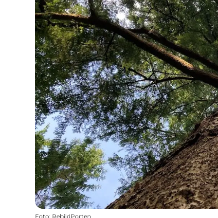
Foto
:
RebildPorten