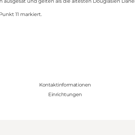
 ausgesät und gelten als die ältesten Douglasien Dän
Punkt 11 markiert.
Kontaktinformationen
Einrichtungen