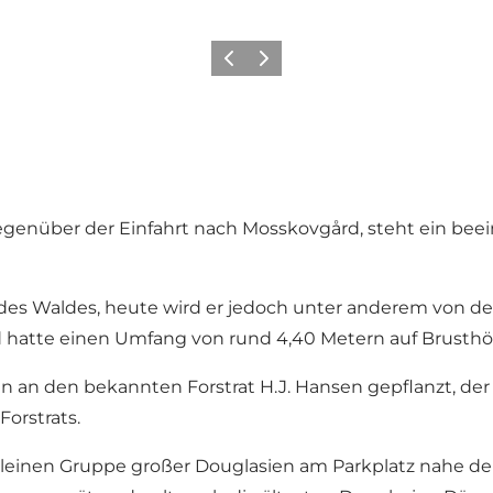
Vorherige Folie
Nächste Folie
gegenüber der Einfahrt nach Mosskovgård, steht ein b
 des Waldes, heute wird er jedoch unter anderem von d
 hatte einen Umfang von rund 4,40 Metern auf Brusthö
 den bekannten Forstrat H.J. Hansen gepflanzt, der 48 
orstrats.
kleinen Gruppe großer Douglasien am Parkplatz nahe de