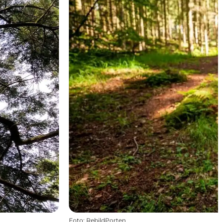
Foto
:
RebildPorten