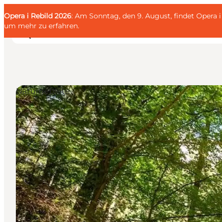
English
Gäste
Danish
Unternehmen
Opera i Rebild 2026
Gäste
: Am Sonntag, den 9. August, findet Opera
Deutsch
um mehr zu erfahren
.
Naturgebiete
Familien
Liebespaar
Entdecker
Aktive
KALENDER & EVENTS
KARTEN
REISEPLANUNG