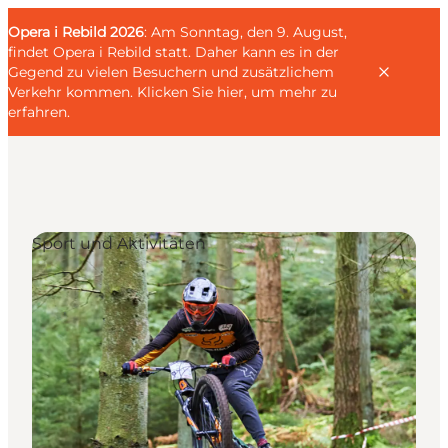
English
Gäste
Danish
Unternehmen
Opera i Rebild 2026
Gäste
: Am Sonntag, den 9. August,
Deutsch
findet Opera i Rebild statt. Daher kann es in der
Gegend zu vielen Besuchern und zusätzlichem
Verkehr kommen.
Klicken Sie hier, um mehr zu
erfahren
.
Familien
Sport und Aktivitäten
Liebespaar
Entdecker
Aktive
KALENDER & EVENTS
KARTEN
REISEPLANUNG