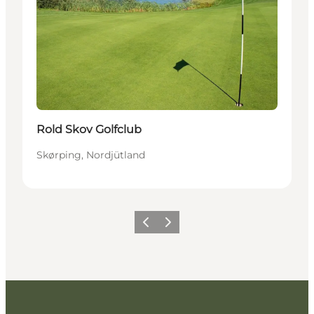
Rold Skov Golfclub
Skørping, Nordjütland
Vorherige Folie
Nächste Folie