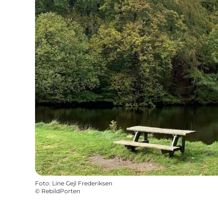
Foto
:
Line Gejl Frederiksen
©
RebildPorten