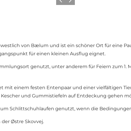
Vorherige Folie
Nächste Folie
stlich von Bælum und ist ein schöner Ort für eine Pau
sgangspunkt für einen kleinen Ausflug eignet.
mmlungsort genutzt, unter anderem für Feiern zum 1. M
t mit einem festen Entenpaar und einer vielfältigen Tie
mit Kescher und Gummistiefeln auf Entdeckung gehen m
g zum Schlittschuhlaufen genutzt, wenn die Bedingungen
der Østre Skovvej.