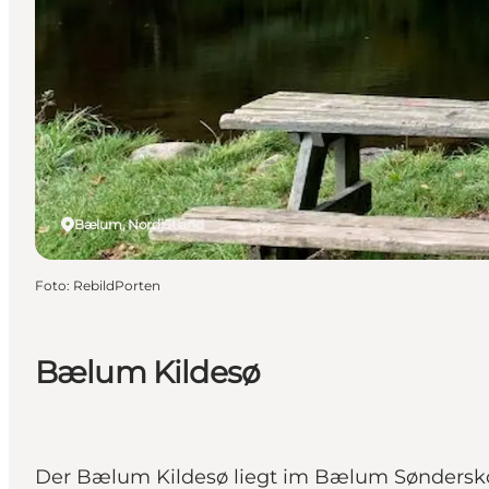
Bælum, Nordjütland
Foto
:
RebildPorten
Bælum Kildesø
Der Bælum Kildesø liegt im Bælum Sønderskov 