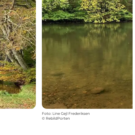
Foto
:
Line Gejl Frederiksen
©
RebildPorten