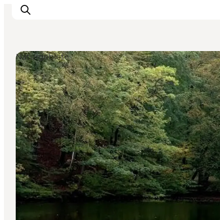
Naturgebiete
Familien
Liebespaar
Entdecker
Aktive
KALENDER & EVENTS
KARTEN
REISEPLANUNG